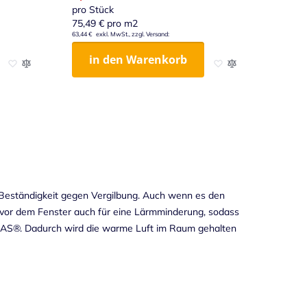
pro Stück
75,49 €
pro m2
63,44 €
in den Warenkorb
Zur Wunschliste hinzufügen
Zur Vergleichsliste hinzufügen
Zur Wunschliste hinz
Zur Vergleichslist
Beständigkeit gegen Vergilbung. Auch wenn es den
 vor dem Fenster auch für eine Lärmminderung, sodass
LAS®. Dadurch wird die warme Luft im Raum gehalten