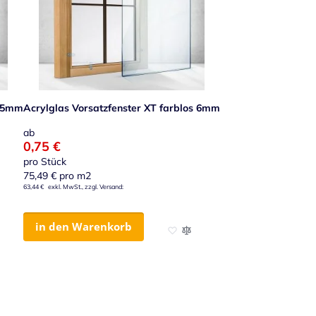
s 5mm
Acrylglas Vorsatzfenster XT farblos 6mm
ab
0,75 €
pro Stück
75,49 €
pro m2
63,44 €
in den Warenkorb
nschliste hinzufügen
Vergleichsliste hinzufügen
Zur Wunschliste hinzufügen
Zur Vergleichsliste hinzufügen