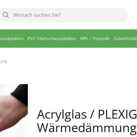
Suche
Suche
bundplatten
PVC Hartschaumplatten
HPL / Trespa®
Zubehör
SA
mung
Acrylglas / PLEX
Wärmedämmung