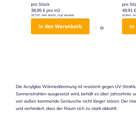
pro Stück
pro St
38,95 €
pro m2
49,91 
32,73 €
41,94 €
in den Warenkorb
in
Zur Wunschliste hinz
Zur Vergleichsliste
Die
Acrylglas
Wärmedämmung ist resistent gegen UV-Strahlung
Sonnenstrahlen ausgesetzt wird, behält es über Jahrzehnte 
von außen kommende Geräusche nicht länger stören.
Der Ha
und verhindert, dass der Raum sich zu stark abkühlt.