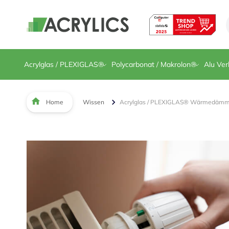
Direkt zum Inhalt
Acrylglas / PLEXIGLAS®
Polycarbonat / Makrolon®
Alu Ver
Home
Wissen
Acrylglas / PLEXIGLAS® Wärmedäm