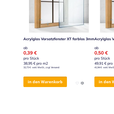
Acrylglas Vorsatzfenster XT farblos 3mm
Acrylglas 
ab
ab
0,39 €
0,50 €
pro Stück
pro Stück
38,95 €
pro m2
49,91 €
pro
32,73 €
41,94 €
in den Warenkorb
in den 
Zur Wunschliste hinzuf
Zur Vergleichsliste h