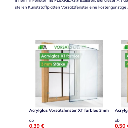
Innen Ihr Fenster mit PLEXIGLAS® isolieren. Bei dieser Art d
stellen
Kunststoffplatten
Vorsatzfenster eine kostengünstige 
Acrylglas Vorsatzfenster XT farblos 3mm
Acrylg
ab
ab
0,39 €
0,50 