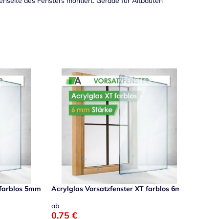
nenseite des Fensters montiert. Gerade für Altbauten
 farblos 5mm
Acrylglas Vorsatzfenster XT farblos 6mm
ab
0,75 €