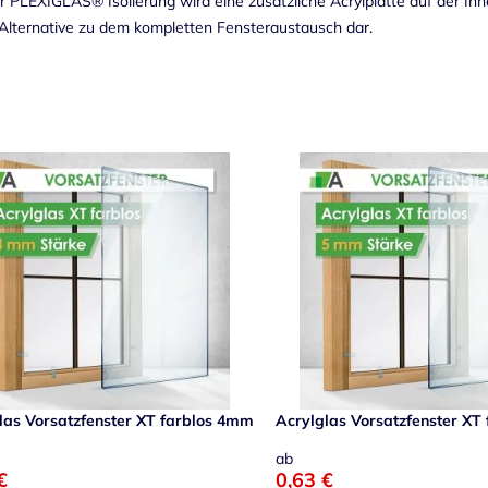
er PLEXIGLAS® Isolierung wird eine zusätzliche Acrylplatte auf der In
Alternative zu dem kompletten Fensteraustausch dar.
las Vorsatzfenster XT farblos 4mm
Acrylglas Vorsatzfenster XT
ab
€
0,63 €