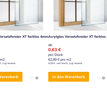
Vorsatzfenster XT farblos 4mm
Acrylglas Vorsatzfenster XT farblo
ab
0,63 €
pro Stück
 m2
62,99 €
pro m2
52,93 €
Warenkorb
in den Warenkorb
ügen
inzufügen
Zur Wunschliste hinzufügen
Zur Vergleichsliste hinzufügen
Zur Wu
Zur 