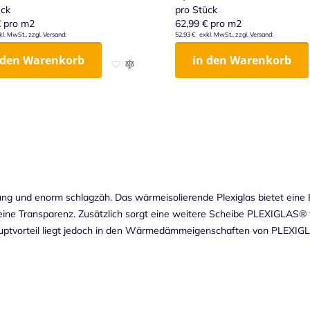
ück
pro Stück
€
pro m2
62,99 €
pro m2
52,93 €
 den Warenkorb
in den Warenkorb
ufügen
 hinzufügen
Zur Wunschliste hinzufügen
Zur Vergleichsliste hinzufügen
 und enorm schlagzäh. Das wärmeisolierende Plexiglas bietet eine 
seine Transparenz. Zusätzlich sorgt eine weitere Scheibe PLEXIGLAS®
uptvorteil liegt jedoch in den Wärmedämmeigenschaften von PLEXIG