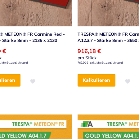
® METEON® FR Carmine Red -
TRESPA® METEON® FR Carm
 - Stärke 8mm - 2135 x 2130
A12.3.7 - Stärke 8mm - 3650 
9 €
916,18 €
k
pro Stück
769,90 €
ulieren
Kalkulieren
Zur Wunschliste hinzufügen
Zur Wu