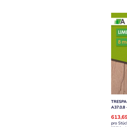
TRESPA
A37.0.8
613,6
pro Stüc