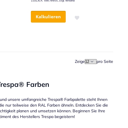
1.031,41 €
Kalkulieren
nschliste hinzufügen
Zur Wunschliste hinzufügen
Zeige
pro Seite
 Trespa® Farben
und unsere umfangreiche Trespa® Farbpalette steht Ihnen
die nur teilweise den RAL Farben ähneln. Entdecken Sie die
ichtigkeit planen und umsetzen können. Beginnen Sie Ihre
iment des Herstellers Trespa begeistern!