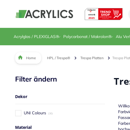
Direkt zum Inhalt
Acrylglas / PLEXIGLAS®
Polycarbonat / Makrolon®
Alu Ver
Home
HPL / Trespa®
Trespa Platten
Trespa Pla
Filter ändern
Tre
Dekor
Willko
Farbvi
UNI Colours
30
Fassa
Farben
Material
hochw