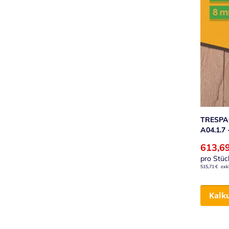
TRESPA®
A04.1.7
613,6
pro Stüc
515,71 €
Kalk