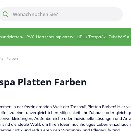
Suche
Suche
bundplatten
PVC Hartschaumplatten
HPL / Trespa®
Zubehör
SA
tten Farben
spa Platten Farben
mmen in der faszinierenden Welt der Trespa® Platten Farben! Hier ve
elfalt zu einer unvergleichlichen Möglichkeit, Ihr Zuhause oder gleich g
denverkleidungen, Außenbereiche oder individuelle Lösungen und An
 sind die ideale Wahl, um Ihren Ideen nachhaltiges Leben einzuhauch
ertige Optik und reduzieren den Wartungs- und Pflegeaufwand.