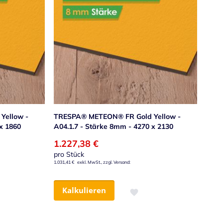
Yellow -
TRESPA® METEON® FR Gold Yellow -
x 1860
A04.1.7 - Stärke 8mm - 4270 x 2130
1.227,38 €
pro Stück
1.031,41 €
Kalkulieren
nschliste hinzufügen
Zur Wunschliste hinzufügen