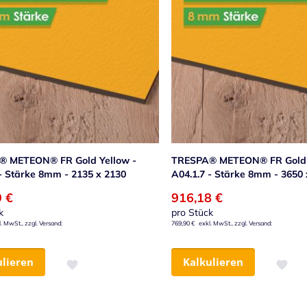
 METEON® FR Gold Yellow -
TRESPA® METEON® FR Gold 
 - Stärke 8mm - 2135 x 2130
A04.1.7 - Stärke 8mm - 3650 
9 €
916,18 €
k
pro Stück
769,90 €
ulieren
Kalkulieren
Zur Wunschliste hinzufügen
Zur Wu