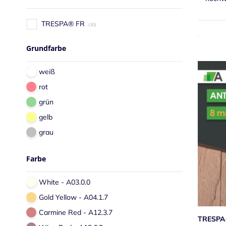
TRESPA® FR
30
Grundfarbe
weiß
rot
grün
gelb
grau
Farbe
White - A03.0.0
Gold Yellow - A04.1.7
Carmine Red - A12.3.7
TRESPA®