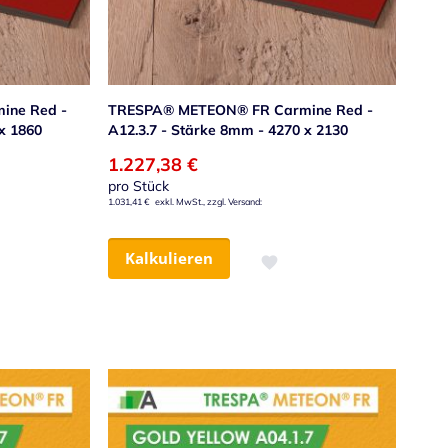
ine Red -
TRESPA® METEON® FR Carmine Red -
x 1860
A12.3.7 - Stärke 8mm - 4270 x 2130
1.227,38 €
pro Stück
1.031,41 €
Kalkulieren
nschliste hinzufügen
Zur Wunschliste hinzufügen