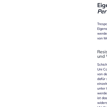
Eig
Per
Trespa
Eigens
werden
von Mö
Resi
und 
Schich
Uni Co
von d
dafür 
einzel
unter 
werde
ist da
widers