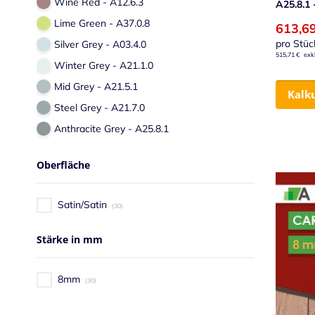
Wine Red - A12.6.3
A25.8.1
Lime Green - A37.0.8
613,6
pro Stüc
Silver Grey - A03.4.0
515,71 €
Winter Grey - A21.1.0
Mid Grey - A21.5.1
Kalk
Steel Grey - A21.7.0
Anthracite Grey - A25.8.1
Oberfläche
Satin/Satin
30
Stärke in mm
8mm
30