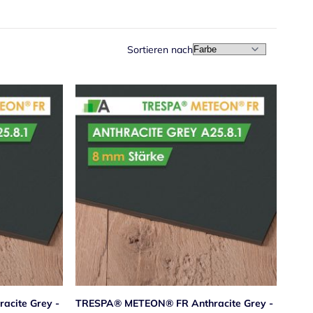
Sortieren nach
In absteig
cite Grey -
TRESPA® METEON® FR Anthracite Grey -