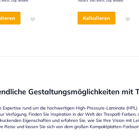
769,90 €
ulieren
Kalkulieren
Zur Wunschliste hinzufügen
Zur Wu
en gerade Seite
e
eite
Seite
Weiter
ndliche Gestaltungsmöglichkeiten mit
e Expertise rund um die hochwertigen High-Pressure-Laminate (HPL) 
ur Verfügung. Finden Sie Inspiration in der Welt der Trespa® Farben, 
ruckenden Eigenschaften und erfahren Sie, wie Sie Ihre Vision mit Le
ve Reise und lassen Sie sich von dem großen Kompaktplatten-Farbsort