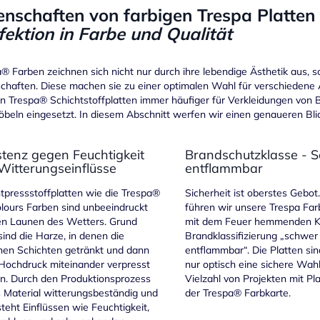
enschaften von farbigen Trespa Platten
fektion in Farbe und Qualität
® Farben zeichnen sich nicht nur durch ihre lebendige Ästhetik aus, 
chaften. Diese machen sie zu einer optimalen Wahl für verschiedene
 Trespa® Schichtstoffplatten immer häufiger für Verkleidungen von 
beln eingesetzt. In diesem Abschnitt werfen wir einen genaueren Blick
stenz gegen Feuchtigkeit
Brandschutzklasse - 
Witterungseinflüsse
entflammbar
tpressstoffplatten wie die Trespa®
Sicherheit ist oberstes Gebo
lours Farben sind unbeeindruckt
führen wir unsere Trespa Fa
en Launen des Wetters. Grund
mit dem Feuer hemmenden K
sind die Harze, in denen die
Brandklassifizierung „schwer
nen Schichten getränkt und dann
entflammbar“. Die Platten sin
Hochdruck miteinander verpresst
nur optisch eine sichere Wahl
n. Durch den Produktionsprozess
Vielzahl von Projekten mit Pl
s Material witterungsbeständig und
der Trespa® Farbkarte.
teht Einflüssen wie Feuchtigkeit,