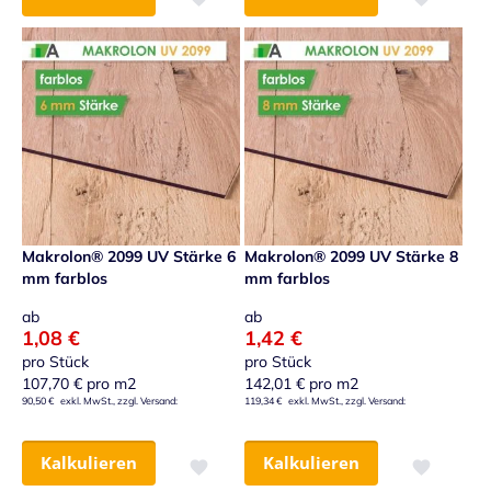
Zur Wunschliste hinzufügen
Zur Wunsch
Makrolon® 2099 UV Stärke 6
Makrolon® 2099 UV Stärke 8
mm farblos
mm farblos
ab
ab
1,08 €
1,42 €
pro Stück
pro Stück
107,70 €
pro m2
142,01 €
pro m2
90,50 €
119,34 €
Kalkulieren
Kalkulieren
Zur Wunschliste hinzufügen
Zur Wunsch