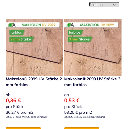
In ab
Makrolon® 2099 UV Stärke 2
Makrolon® 2099 UV Stärke 3
mm farblos
mm farblos
ab
ab
0,36 €
0,53 €
pro Stück
pro Stück
36,27 €
pro m2
53,25 €
pro m2
30,48 €
44,75 €