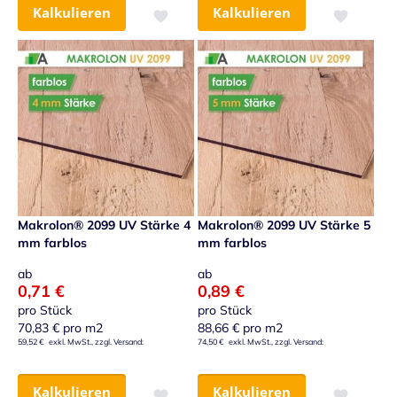
Kalkulieren
Kalkulieren
Zur Wunschliste hinzufügen
Zur Wunsch
Makrolon® 2099 UV Stärke 4
Makrolon® 2099 UV Stärke 5
mm farblos
mm farblos
ab
ab
0,71 €
0,89 €
pro Stück
pro Stück
70,83 €
pro m2
88,66 €
pro m2
59,52 €
74,50 €
Kalkulieren
Kalkulieren