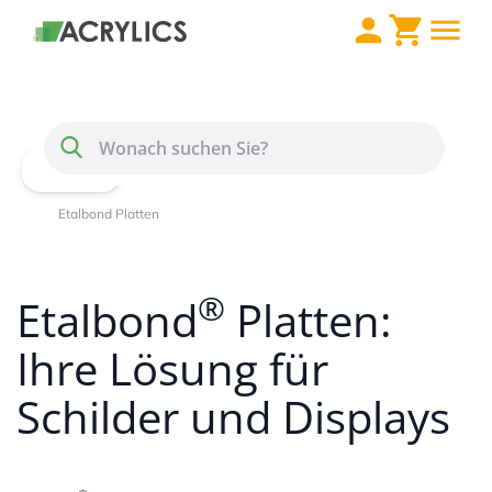
Direkt zum Inhalt
Menü
Suche
Home
Alu Verbundplatten
Etalbond Platten
®
Etalbond
Platten:
Ihre Lösung für
Schilder und Displays