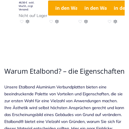
46,56 €
in den Warenkorb
in den Warenkorb
in de
Nicht auf Lager
Zur Wunschliste hinzufügen
Zur Vergleichsliste hinzufügen
Zur Wunschliste hinzufügen
Zur Vergleichsliste hinzufügen
Zur Wunschliste hinzufügen
Zur Vergleichsliste hinzu
Zur Wunschl
Zur Vergl
Warum Etalbond? – die Eigenschaften
Unsere Etalbond Aluminium Verbundplatten bieten eine
beeindruckende Palette von Vorteilen und Eigenschaften, die sie
zur ersten Wahl für eine Vielzahl von Anwendungen machen.
Ihre Ästhetik wird selbst höchsten Ansprüchen gerecht und kann
das Erscheinungsbild eines Gebäudes von Grund auf verändern.
Etalbond® bietet eine Vielzahl von Gründen, warum Sie sich für
dieses Material entscheiden sollten. Hier ein paar Einblicke: