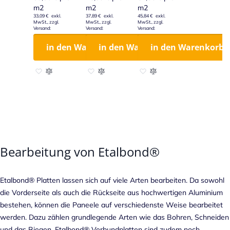
m2
m2
m2
33,09 €
37,89 €
45,84 €
in den Warenkorb
in den Warenkorb
in den Warenkorb
Zur Wunschliste hinzufügen
Zur Vergleichsliste hinzufügen
Zur Wunschliste hinzufügen
Zur Vergleichsliste hinzufügen
Zur Wunschliste hinzufügen
Zur Vergleichsliste hinzu
Bearbeitung von Etalbond®
Etalbond® Platten lassen sich auf viele Arten bearbeiten. Da sowohl
die Vorderseite als auch die Rückseite aus hochwertigen Aluminium
bestehen, können die Paneele auf verschiedenste Weise bearbeitet
werden. Dazu zählen grundlegende Arten wie das Bohren, Schneiden
und das Biegen. Etalbond® Verbundplatten sind zudem noch