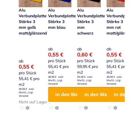
Alu
Alu
Alu
Alu
Verbundplatte
Verbundplatte
Verbundplatte
Verbundpla
Stärke 3
Stärke 3
Stärke 3
Stärke 3
mm gelb
mm blau
mm
mm rot
matt/glänzend
schwarz
matt/glänz
ab
ab
ab
0,55 €
0,60 €
0,55 €
pro Stück
pro Stück
pro Stück
ab
0,55 €
55,41 €
pro
59,95 €
pro
55,41 €
pro
m2
m2
m2
pro Stück
46,56 €
50,38 €
46,56 €
55,41 €
pro
m2
46,56 €
in den Warenkorb
in den Warenkorb
in de
Nicht auf Lager
Zur Wunschliste hinzufügen
Zur Vergleichsliste hinzufügen
Zur Wunschliste hinzufügen
Zur Vergleichsliste hinzufügen
Zur Wunschliste hinzufügen
Zur Vergleichsliste hinzu
Zur Wunschl
Zur Vergl