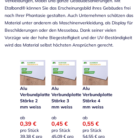
Verkleidungen, Möbel und ganze Gebäudesanierungen. Mit
Etalbond® können Sie das Erscheinungsbild ihres Gebäudes frei
nach Ihrer Phantasie gestalten. Auch Unternehmen schätzen das
Material unter anderem als Maschinenverkleidung, als Display für
Beschilderungen oder den Messebau. Dank seiner vielen
Vorzüge wie der hohe Biegesteifigkeit und der UV-Beständigkeit
wird das Material selbst höchsten Ansprüchen gerecht.
Alu
Alu
Alu
Verbundplatte
Verbundplatte
Verbundplatte
Stärke 2
Stärke 3
Stärke 4
mm weiss
mm weiss
mm weiss
ab
ab
ab
0,39 €
0,45 €
0,55 €
pro Stück
pro Stück
pro Stück
39,38 €
pro
45,09 €
pro
54,55 €
pro