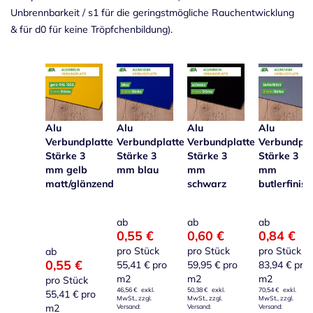
Unbrennbarkeit / s1 für die geringstmögliche Rauchentwicklung
& für d0 für keine Tröpfchenbildung).
Alu
Alu
Alu
Alu
Verbundplatte
Verbundplatte
Verbundplatte
Verbundpla
Stärke 3
Stärke 3
Stärke 3
Stärke 3
mm gelb
mm blau
mm
mm
matt/glänzend
schwarz
butlerfinish
ab
ab
ab
0,55 €
0,60 €
0,84 €
pro Stück
pro Stück
pro Stück
ab
0,55 €
55,41 €
pro
59,95 €
pro
83,94 €
pro
m2
m2
m2
pro Stück
46,56 €
50,38 €
70,54 €
55,41 €
pro
m2