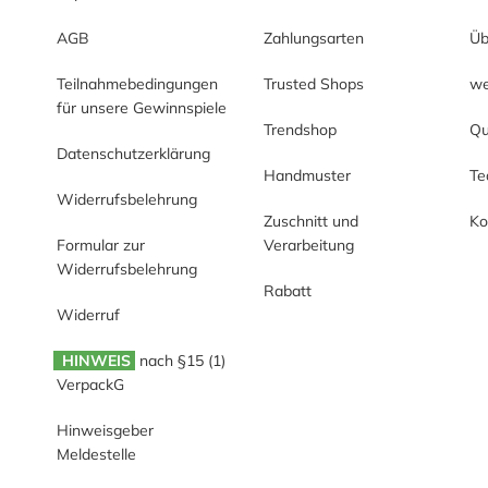
AGB
Zahlungsarten
Üb
Teilnahmebedingungen
Trusted Shops
we
für unsere Gewinnspiele
Trendshop
Qu
Datenschutzerklärung
Handmuster
T
Widerrufsbelehrung
Zuschnitt und
Ko
Formular zur
Verarbeitung
Widerrufsbelehrung
Rabatt
Widerruf
HINWEIS
nach §15 (1)
VerpackG
Hinweisgeber
Meldestelle