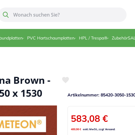
Suche
Suche
bundplatten
PVC Hartschaumplatten
HPL / Trespa®
Zubehör
SA
a Brown -
50 x 1530
Artikelnummer
85420-3050-153
583,08 €
489,98 €