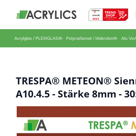
Direkt zum Inhalt
Acrylglas / PLEXIGLAS®
Polycarbonat / Makrolon®
Alu Ver
TRESPA® METEON® Sienn
A10.4.5 - Stärke 8mm - 30