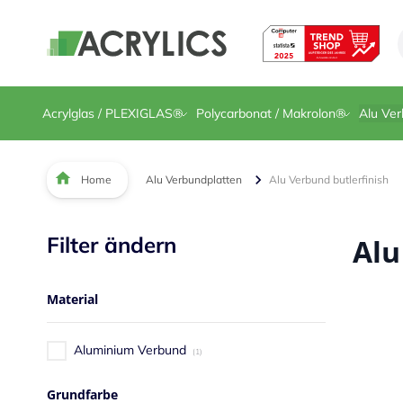
Direkt zum Inhalt
Acrylglas / PLEXIGLAS®
Polycarbonat / Makrolon®
Alu Ver
Home
Alu Verbundplatten
Alu Verbund butlerfinish
Filter ändern
Alu
Material
Aluminium Verbund
1
Grundfarbe