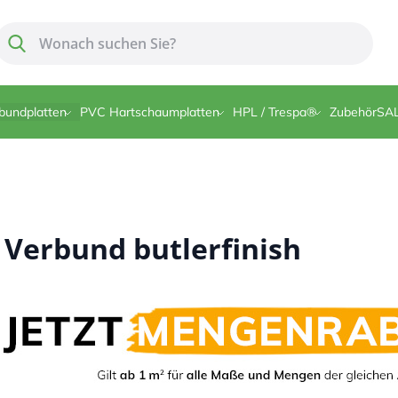
Suche
Suche
bundplatten
PVC Hartschaumplatten
HPL / Trespa®
Zubehör
SA
 Verbund butlerfinish