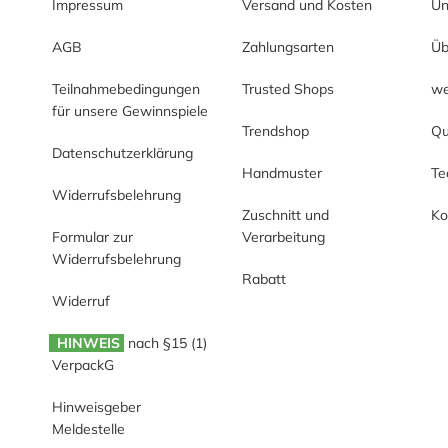
Impressum
Versand und Kosten
Un
AGB
Zahlungsarten
Üb
Teilnahmebedingungen
Trusted Shops
we
für unsere Gewinnspiele
Trendshop
Qu
Datenschutzerklärung
Handmuster
T
Widerrufsbelehrung
Zuschnitt und
Ko
Formular zur
Verarbeitung
Widerrufsbelehrung
Rabatt
Widerruf
HINWEIS
nach §15 (1)
VerpackG
Hinweisgeber
Meldestelle