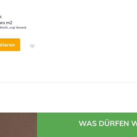
k
ro m2
ulieren
Zur Wunschliste hinzufügen
WAS DÜRFEN W