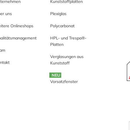
ternehmen
Kunststoffplatten
er uns
Plexiglas
itere Onlineshops
Polycarbonat
alitätsmanagement
HPL- und Trespa®-
Platten
eam
Verglasungen aus
ntakt
Kunststoff
NEU
Vorsatzfenster