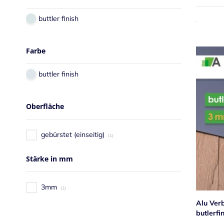
buttler finish
Farbe
buttler finish
Oberfläche
gebürstet (einseitig)
1
Stärke in mm
3mm
1
Alu Ver
butlerfi