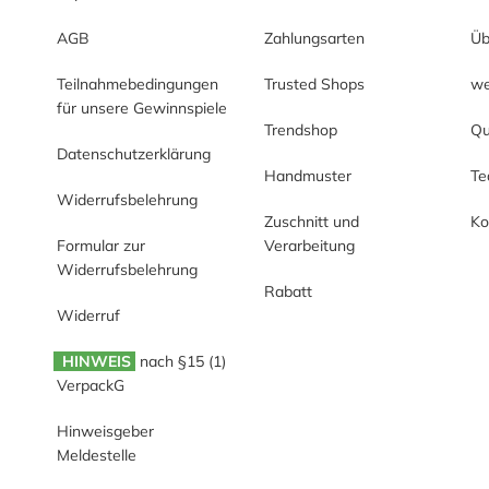
AGB
Zahlungsarten
Üb
Teilnahmebedingungen
Trusted Shops
we
für unsere Gewinnspiele
Trendshop
Qu
Datenschutzerklärung
Handmuster
T
Widerrufsbelehrung
Zuschnitt und
Ko
Formular zur
Verarbeitung
Widerrufsbelehrung
Rabatt
Widerruf
HINWEIS
nach §15 (1)
VerpackG
Hinweisgeber
Meldestelle