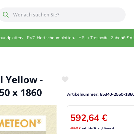
Suche
Suche
bundplatten
PVC Hartschaumplatten
HPL / Trespa®
Zubehör
SA
Yellow -
50 x 1860
Artikelnummer
85340-2550-186
592,64 €
498,02 €