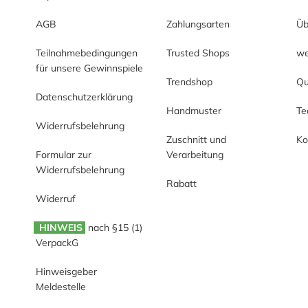
AGB
Zahlungsarten
Üb
Teilnahmebedingungen
Trusted Shops
we
für unsere Gewinnspiele
Trendshop
Qu
Datenschutzerklärung
Handmuster
T
Widerrufsbelehrung
Zuschnitt und
Ko
Formular zur
Verarbeitung
Widerrufsbelehrung
Rabatt
Widerruf
HINWEIS
nach §15 (1)
VerpackG
Hinweisgeber
Meldestelle