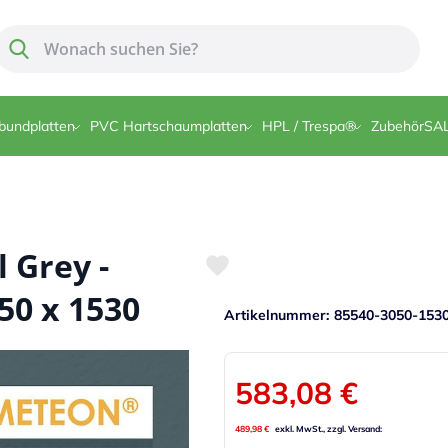
Suche
Suche
bundplatten
PVC Hartschaumplatten
HPL / Trespa®
Zubehör
SA
 Grey -
50 x 1530
Artikelnummer
85540-3050-153
583,08 €
489,98 €