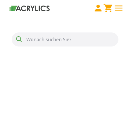
Direkt zum Inhalt
Menü
Suche
Makrolon® 2099 UV
Stärke 4 mm farblos