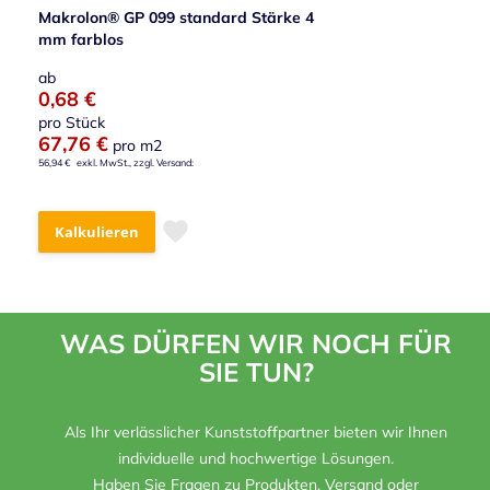
Makrolon® GP 099 standard Stärke 4
mm farblos
ab
0,68 €
pro Stück
67,76 €
pro m2
56,94 €
Kalkulieren
WAS DÜRFEN WIR NOCH FÜR
SIE TUN?
Als Ihr verlässlicher Kunststoffpartner bieten wir Ihnen
individuelle und hochwertige Lösungen.
Haben Sie Fragen zu Produkten, Versand oder