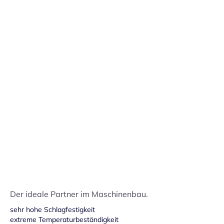
Preisstruktur anzeigen
Lieferdatum:
Mo. 10.08.
-
Do. 13.08.
in den Warenkorb
Handmuster versandkostenfrei bestellen
Preis: 1,50 € pro Stück inkl. 19% MwSt.
Der ideale Partner im Maschinenbau.
sehr hohe Schlagfestigkeit
extreme Temperaturbeständigkeit