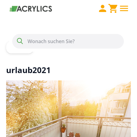
Direkt zum Inhalt
Menü
Suche
Home
Blog
urlaub2021
urlaub2021