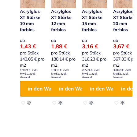
Acrylglas
Acrylglas
Acrylglas
Acrylglas
XT Stärke
XT Stärke
XT Stärke
XT Stärke
10 mm
12 mm
15 mm
20 mm
farblos
farblos
farblos
farblos
ab
ab
ab
ab
1,43 €
1,88 €
3,16 €
3,67 €
pro Stück
pro Stück
pro Stück
pro Stück
143,05 €
pro
188,14 €
pro
316,23 €
pro
367,33 €
pr
m2
m2
m2
m2
120,21 €
158,10 €
265,74 €
308,68 €
in den Warenkorb
in den Warenkorb
in den Warenkorb
in de
Zur Wunschliste hinzufügen
Zur Vergleichsliste hinzufügen
Zur Wunschliste hinzufügen
Zur Vergleichsliste hinzufügen
Zur Wunschliste hinzufügen
Zur Vergleichsliste hinzu
Zur Wunschl
Zur Vergl