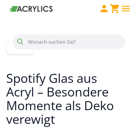
Direkt zum Inhalt
Menü
Suche
Home
Wissen
Spotify Acrylglas / Plexiglas
Spotify Glas aus
Acryl – Besondere
Momente als Deko
verewigt