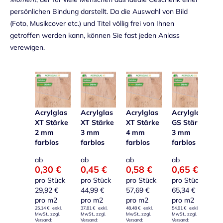
persönlichen Bindung darstellt. Da die Auswahl von Bild
(Foto, Musikcover etc.) und Titel völlig frei von Ihnen
getroffen werden kann, können Sie fast jeden Anlass
verewigen.
Acrylglas
Acrylglas
Acrylglas
Acrylglas
A
XT Stärke
XT Stärke
XT Stärke
GS Stärke
X
2 mm
3 mm
4 mm
3 mm
5
farblos
farblos
farblos
farblos
f
ab
ab
ab
ab
a
0,30 €
0,45 €
0,58 €
0,65 €
0
pro Stück
pro Stück
pro Stück
pro Stück
p
29,92 €
44,99 €
57,69 €
65,34 €
7
pro m2
pro m2
pro m2
pro m2
p
25,14 €
37,81 €
48,48 €
54,91 €
61