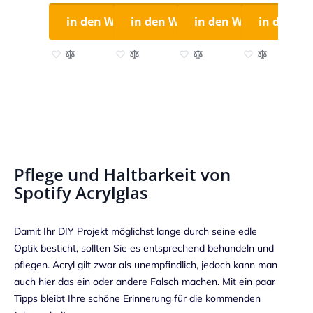
in den Warenkorb
in den Warenkorb
in den Warenkorb
in den W
Zur Wunschliste hinzufügen
Zur Vergleichsliste hinzufügen
Zur Wunschliste hinzufügen
Zur Vergleichsliste hinzufügen
Zur Wunschliste hinzufügen
Zur Vergleichsliste hinzufü
Zur Wunschliste
Zur Vergleich
Z
Pflege und Haltbarkeit von
Spotify Acrylglas
Damit Ihr DIY Projekt möglichst lange durch seine edle
Optik besticht, sollten Sie es entsprechend behandeln und
pflegen. Acryl gilt zwar als unempfindlich, jedoch kann man
auch hier das ein oder andere Falsch machen. Mit ein paar
Tipps bleibt Ihre schöne Erinnerung für die kommenden