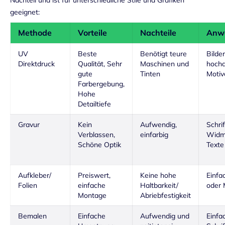
Nachteil und ist für unterschiedliche Stile und Grafiken
geeignet:
Methode
Vorteile
Nachteile
Anw
UV
Beste
Benötigt teure
Bilder
Direktdruck
Qualität, Sehr
Maschinen und
hocha
gute
Tinten
Motiv
Farbergebung,
Hohe
Detailtiefe
Gravur
Kein
Aufwendig,
Schri
Verblassen,
einfarbig
Widm
Schöne Optik
Texte
Aufkleber/
Preiswert,
Keine hohe
Einfa
Folien
einfache
Haltbarkeit/
oder 
Montage
Abriebfestigkeit
Bemalen
Einfache
Aufwendig und
Einfa