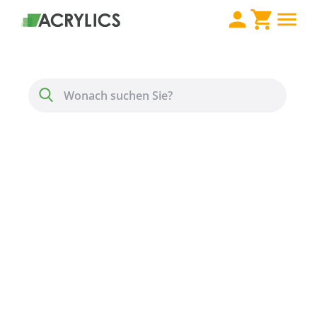
Direkt zum Inhalt
Menü
Suche
Acrylglas XT Stärke 6
mm farblos