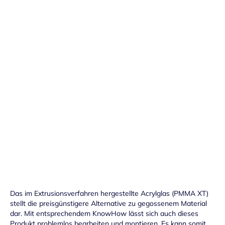
Preisstruktur anzeigen
Lieferdatum:
Mi. 12.08.
-
Fr. 14.08.
in den Warenkorb
Handmuster versandkostenfrei bestellen
Preis: 1,50 € pro Stück inkl. 19% MwSt.
Das im Extrusionsverfahren hergestellte Acrylglas (PMMA XT)
stellt die preisgünstigere Alternative zu gegossenem Material
dar. Mit entsprechendem KnowHow lässt sich auch dieses
Produkt problemlos bearbeiten und montieren. Es kann somit