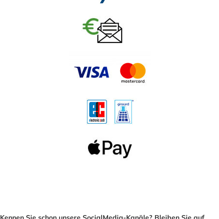
Kennen Sie schon unsere SocialMedia-Kanäle? Bleiben Sie auf