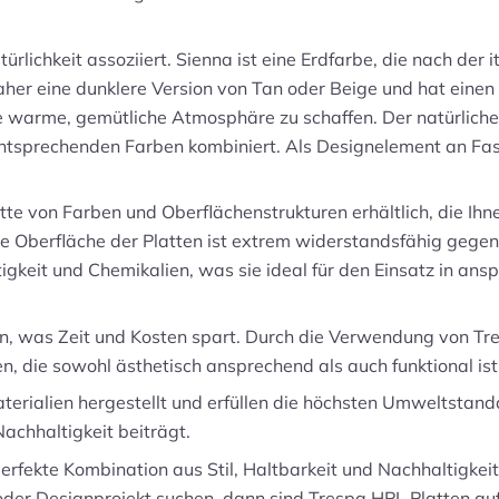
lichkeit assoziiert. Sienna ist eine Erdfarbe, die nach der it
her eine dunklere Version von Tan oder Beige und hat einen 
e warme, gemütliche Atmosphäre zu schaffen. Der natürliche
entsprechenden Farben kombiniert. Als Designelement an F
tte von Farben und Oberflächenstrukturen erhältlich, die Ihnen
ie Oberfläche der Platten ist extrem widerstandsfähig gegen
igkeit und Chemikalien, was sie ideal für den Einsatz in a
ten, was Zeit und Kosten spart. Durch die Verwendung von Tr
n, die sowohl ästhetisch ansprechend als auch funktional ist
rialien hergestellt und erfüllen die höchsten Umweltstanda
achhaltigkeit beiträgt.
erfekte Kombination aus Stil, Haltbarkeit und Nachhaltigkei
oder Designprojekt suchen, dann sind Trespa HPL Platten auf