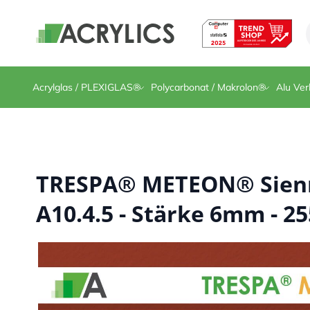
Direkt zum Inhalt
Acrylglas / PLEXIGLAS®
Polycarbonat / Makrolon®
Alu Ver
TRESPA® METEON® Sienn
A10.4.5 - Stärke 6mm - 25