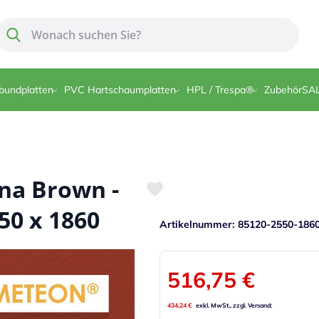
Suche
Suche
bundplatten
PVC Hartschaumplatten
HPL / Trespa®
Zubehör
SA
a Brown -
50 x 1860
Artikelnummer
85120-2550-186
516,75 €
434,24 €