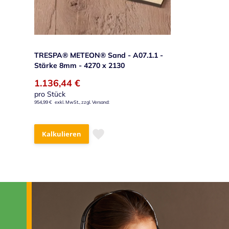
TRESPA® METEON® Sand - A07.1.1 -
Stärke 8mm - 4270 x 2130
1.136,44 €
pro Stück
954,99 €
Kalkulieren