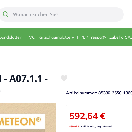
Suche
Suche
bundplatten
PVC Hartschaumplatten
HPL / Trespa®
Zubehör
SA
 A07.1.1 -
0
Artikelnummer
85380-2550-186
592,64 €
498,02 €