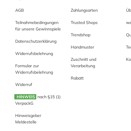
AGB
Zahlungsarten
Üb
Teilnahmebedingungen
Trusted Shops
we
für unsere Gewinnspiele
Trendshop
Qu
Datenschutzerklärung
Handmuster
T
Widerrufsbelehrung
Zuschnitt und
Ko
Formular zur
Verarbeitung
Widerrufsbelehrung
Rabatt
Widerruf
HINWEIS
nach §15 (1)
VerpackG
Hinweisgeber
Meldestelle