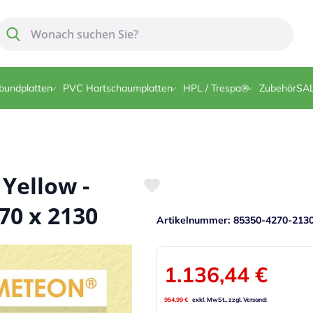
Suche
Suche
bundplatten
PVC Hartschaumplatten
HPL / Trespa®
Zubehör
SA
Yellow -
70 x 2130
Artikelnummer
85350-4270-213
1.136,44 €
954,99 €