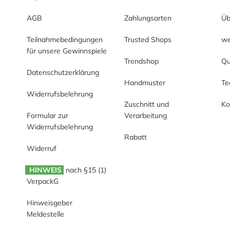
AGB
Zahlungsarten
Üb
Teilnahmebedingungen
Trusted Shops
we
für unsere Gewinnspiele
Trendshop
Qu
Datenschutzerklärung
Handmuster
T
Widerrufsbelehrung
Zuschnitt und
Ko
Formular zur
Verarbeitung
Widerrufsbelehrung
Rabatt
Widerruf
HINWEIS
nach §15 (1)
VerpackG
Hinweisgeber
Meldestelle