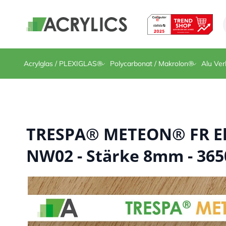
Direkt zum Inhalt
Acrylglas / PLEXIGLAS®
Polycarbonat / Makrolon®
Alu Ver
TRESPA® METEON® FR El
NW02 - Stärke 8mm - 365