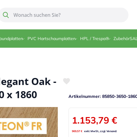
Suche
Suche
bundplatten
PVC Hartschaumplatten
HPL / Trespa®
Zubehör
SA
egant Oak -
0 x 1860
Artikelnummer
85850-3650-186
1.153,79 €
969,57 €