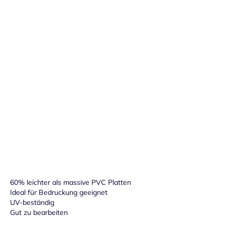
Preisstruktur anzeigen
Nicht auf Lager
Handmuster versandkostenfrei bestellen
Preis: 1,50 € pro Stück inkl. 19% MwSt.
60% leichter als massive PVC Platten
Ideal für Bedruckung geeignet
UV-beständig
Gut zu bearbeiten