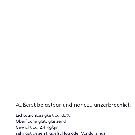
Bitte beachten Sie: Elemente außerhalb der Plattenfläche (z. B. Bohru
!
nicht berechnet.
Überschneiden Ausschnitte den Plattenrand und verändern die Außenform
!
Dabei wird die gesamte Schnittkante der neuen Form berücksichtigt, ni
Die Ausrichtung der DXF-Datei bestimmt beim Hochladen einer Datei 
!
(Breite) entspricht der maximalen Länge, die vertikale Achse (Höhe) der
entsprechend horizontal aus. >> Häufig bei Bauteilen über 2 Meter Län
Äußerst belastbar und nahezu unzerbrechlich
Lichtdurchlässigkeit ca. 89%
Oberfläche glatt glänzend
Gewicht ca. 2,4 Kg/qm
sehr gut gegen Hagelschlag oder Vandalismus