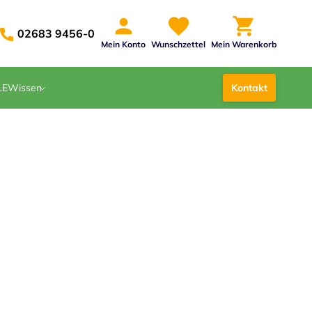
02683 9456-0
Mein Konto
Wunschzettel
Mein Warenkorb
LE
Wissen
Kontakt
r
70100
Nicht auf Lager
30,61 €
pro m2