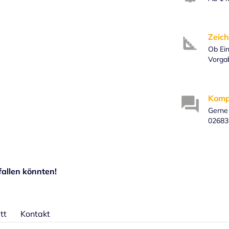
Zeich
Ob Ein
Vorga
Komp
Gerne 
02683
allen könnten!
tt
Kontakt