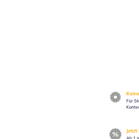
ngen oder Ausschnitte) werden automatisch entfernt und
, wird der Zuschnitt als individuelle Kontur berechnet.
cht die des Ausschnitts.
die Zuordnung der Abmessungen: Die horizontale Achse
 maximalen Breite. Bitte richten Sie die längere Seite
ge relevant.
Keine
Für St
Kante
Jetzt
Ab 1 m