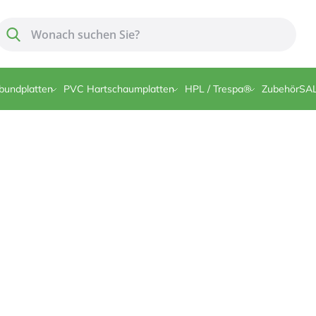
Suche
Suche
bundplatten
PVC Hartschaumplatten
HPL / Trespa®
Zubehör
SA
tärke 2 mm farblos
Artikelnumme
0,31 €
25,72 €