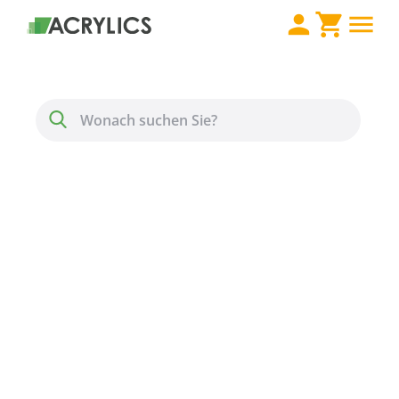
Direkt zum Inhalt
Menü
Suche
PLEXIGLAS® GS Stärke
10 mm grau 7C83