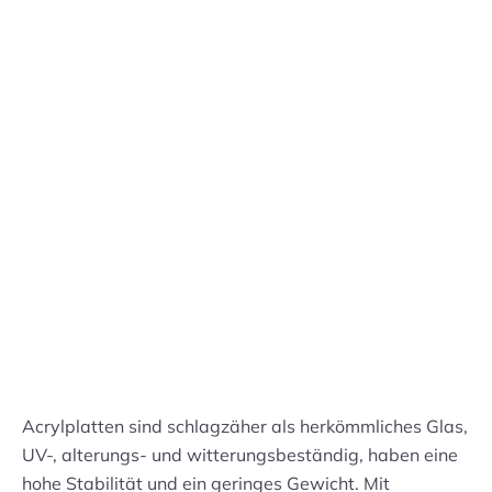
Preisstruktur anzeigen
Lieferdatum:
Di. 11.08.
-
Fr. 14.08.
in den Warenkorb
Handmuster versandkostenfrei bestellen
Preis: 1,50 € pro Stück inkl. 19% MwSt.
Acrylplatten sind schlagzäher als herkömmliches Glas,
UV-, alterungs- und witterungsbeständig, haben eine
hohe Stabilität und ein geringes Gewicht. Mit