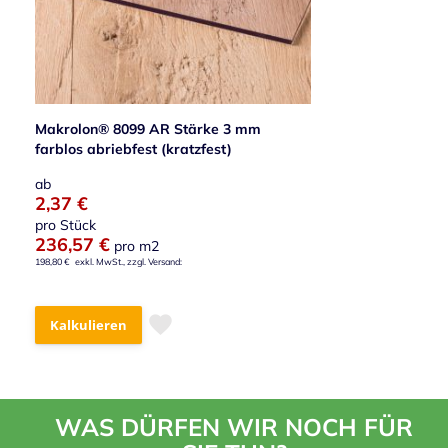
Makrolon® 8099 AR Stärke 3 mm
farblos abriebfest (kratzfest)
ab
2,37 €
pro Stück
236,57 €
pro m2
198,80 €
Kalkulieren
WAS DÜRFEN WIR NOCH FÜR