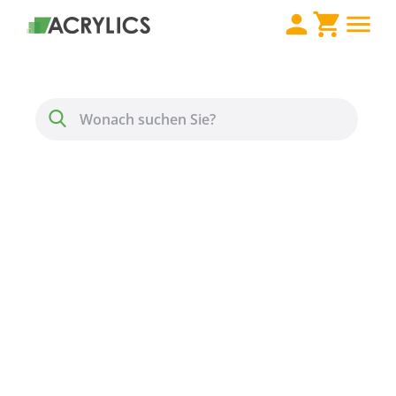
Direkt zum Inhalt
Menü
Suche
Makrolon® GP 099
standard Stärke 3 mm
farblos