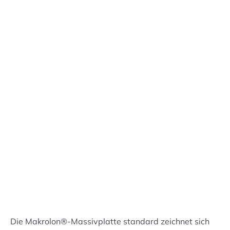
0,51 €
50,80 €
pro m2
42,69 €
Preisstruktur anzeigen
Lieferdatum:
Di. 11.08.
-
Fr. 14.08.
in den Warenkorb
Handmuster versandkostenfrei bestellen
Preis: 1,50 € pro Stück inkl. 19% MwSt.
Die Makrolon®-Massivplatte standard zeichnet sich