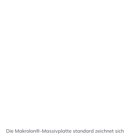
0,34 €
33,74 €
pro m2
28,35 €
Preisstruktur anzeigen
Lieferdatum:
Mo. 10.08.
-
Do. 13.08.
in den Warenkorb
Handmuster versandkostenfrei bestellen
Preis: 1,50 € pro Stück inkl. 19% MwSt.
Die Makrolon®-Massivplatte standard zeichnet sich