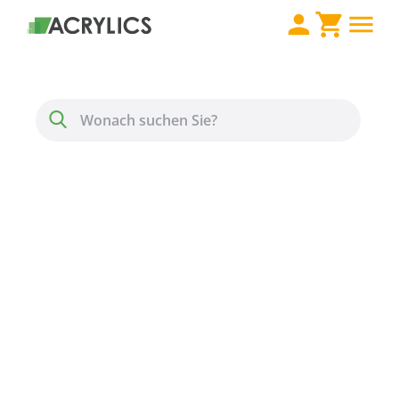
Direkt zum Inhalt
Menü
Suche
Makrolon® GP 099
standard Stärke 2 mm
farblos