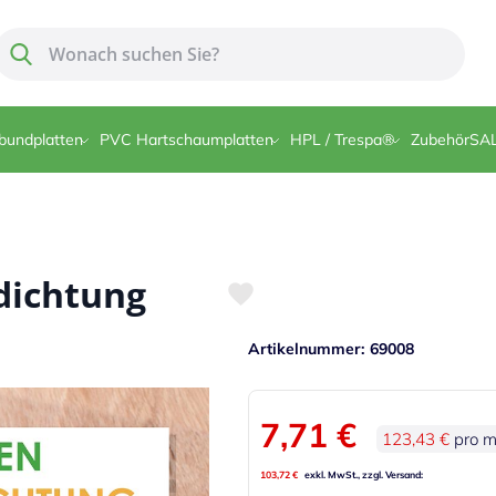
Suche
Suche
bundplatten
PVC Hartschaumplatten
HPL / Trespa®
Zubehör
SA
dichtung
Artikelnummer
69008
7,71 €
123,43 €
pro 
103,72 €