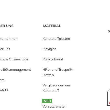
BER UNS
MATERIAL
S
ternehmen
Kunststoffplatten
er uns
Plexiglas
itere Onlineshops
Polycarbonat
alitätsmanagement
HPL- und Trespa®-
Platten
eam
Verglasungen aus
ntakt
Kunststoff
NEU
Vorsatzfenster