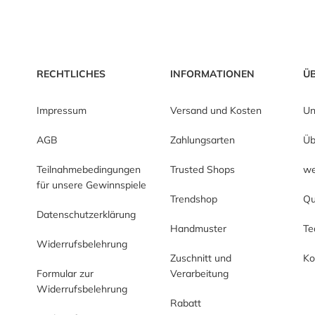
RECHTLICHES
INFORMATIONEN
Ü
Impressum
Versand und Kosten
Un
AGB
Zahlungsarten
Üb
Teilnahmebedingungen
Trusted Shops
we
für unsere Gewinnspiele
Trendshop
Qu
Datenschutzerklärung
Handmuster
T
Widerrufsbelehrung
Zuschnitt und
Ko
Formular zur
Verarbeitung
Widerrufsbelehrung
Rabatt