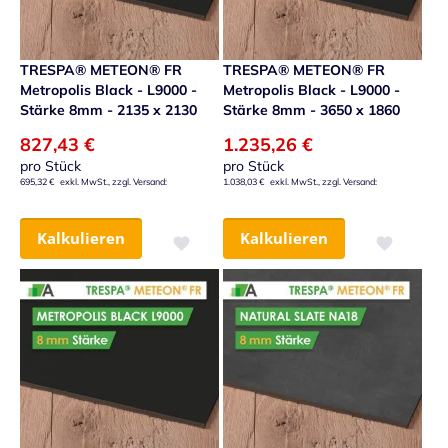
TRESPA® METEON® FR
TRESPA® METEON® FR
Metropolis Black - L9000 -
Metropolis Black - L9000 -
Stärke 8mm - 2135 x 2130
Stärke 8mm - 3650 x 1860
827,43 €
1.235,26 €
pro Stück
pro Stück
695,32 €
1.038,03 €
Kalkulieren
Kalkulieren
Zur Wunschliste hinzufügen
Zur Wunsch