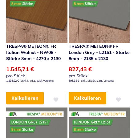
TRESPA® METEON® FR
TRESPA® METEON® FR
Italian Walnut - NW08 -
London Grey - L2151 - Stärke
Stärke 8mm - 4270 x 2130
8mm - 2135 x 2130
1.545,71 €
827,43 €
pro Stück
pro Stück
1.298,92 €
695,32 €
Kalkulieren
Kalkulieren
Zur Wunschliste hinzufügen
Zur Wunsch