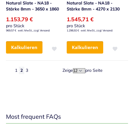
Natural Slate - NA18 -
Natural Slate - NA18 -
Stärke 8mm - 3650 x 1860
Stärke 8mm - 4270 x 2130
1.153,79 €
1.545,71 €
pro Stück
pro Stück
969,57 €
1.298,92 €
Kalkulieren
Kalkulieren
Zur Wunschliste hinzufügen
Zur Wunsch
1
2
3
Zeige
pro Seite
Seite
Seite
Zurück
Seite
Sie lesen gerade Seite
Seite
Seite
Weiter
Most frequent FAQs