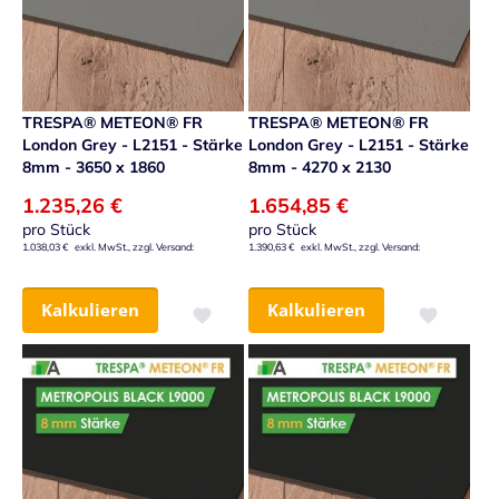
TRESPA® METEON® FR
TRESPA® METEON® FR
London Grey - L2151 - Stärke
London Grey - L2151 - Stärke
8mm - 3650 x 1860
8mm - 4270 x 2130
1.235,26 €
1.654,85 €
pro Stück
pro Stück
1.038,03 €
1.390,63 €
Kalkulieren
Kalkulieren
Zur Wunschliste hinzufügen
Zur Wunsch