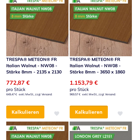
TRESPA® METEON® FR
TRESPA® METEON® FR
Italian Walnut - NW08 -
Italian Walnut - NW08 -
Stärke 8mm - 2135 x 2130
Stärke 8mm - 3650 x 1860
772,87 €
1.153,79 €
pro Stück
pro Stück
649,47 €
969,57 €
Kalkulieren
Kalkulieren
Zur Wunschliste hinzufügen
Zur Wunsch