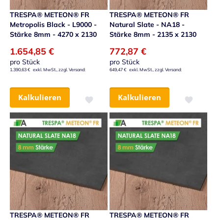
TRESPA® METEON® FR
TRESPA® METEON® FR
Metropolis Black - L9000 -
Natural Slate - NA18 -
Stärke 8mm - 4270 x 2130
Stärke 8mm - 2135 x 2130
1.654,85 €
772,87 €
pro Stück
pro Stück
1.390,63 €
649,47 €
Kalkulieren
Kalkulieren
Zur Wunschliste hinzufügen
Zur Wunsch
TRESPA® METEON® FR
TRESPA® METEON® FR