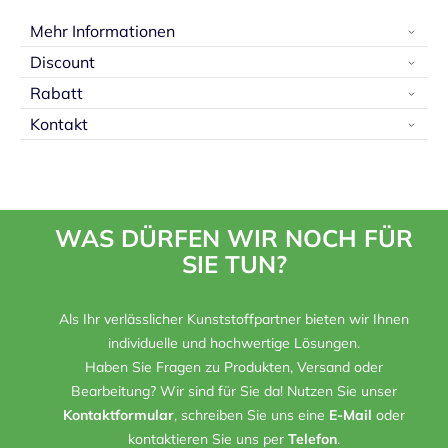
Mehr Informationen
Discount
Rabatt
Kontakt
WAS DÜRFEN WIR NOCH FÜR
SIE TUN?
Als Ihr verlässlicher Kunststoffpartner bieten wir Ihnen
individuelle und hochwertige Lösungen.
Haben Sie Fragen zu Produkten, Versand oder
Bearbeitung? Wir sind für Sie da! Nutzen Sie unser
Kontaktformular
, schreiben Sie uns eine
E-Mail
oder
kontaktieren Sie uns per
Telefon
.