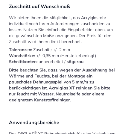
Zuschnitt auf Wunschmaß
Wir bieten Ihnen die Möglichkeit, das Acrylglasrohr
individuell nach Ihren Anforderungen zuschneiden zu
lassen. Nutzen Sie einfach die Eingabefelder oben, um
die gewünschten Maße anzugeben. Der Preis für den
Zuschnitt wird Ihnen direkt berechnet.
Toleranzen:
Zuschnitt: +/- 2 mm
Wandstärke:
+/- 0,35 mm (Herstellerbedingt)
Schnittkanten:
unbearbeitet /
sägerau
.
Bitte beachten Sie, dass, wegen der Ausdehnung bei
Wärme und Feuchte, bei der Montage ein
pauschales Dehnungsspiel von 5 mm/m zu
berücksichtigen ist. Acrylglas XT reinigen Sie bitte
nur feucht mit Wasser, Neutralseife oder einem
geeignetem Kunststoffreiniger.
Anwendungsbereiche
®
Das DEGLAS
XT Rohr eignet sich für eine Vielzahl von