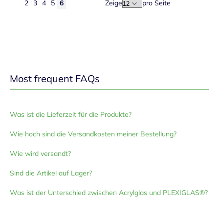
2
3
4
5
6
Zeige
pro Seite
Seite
Seite
Zurück
Seite
Seite
Seite
Seite
Sie lesen gerade Seite
Most frequent FAQs
Was ist die Lieferzeit für die Produkte?
Wie hoch sind die Versandkosten meiner Bestellung?
Wie wird versandt?
Sind die Artikel auf Lager?
Was ist der Unterschied zwischen Acrylglas und PLEXIGLAS®?