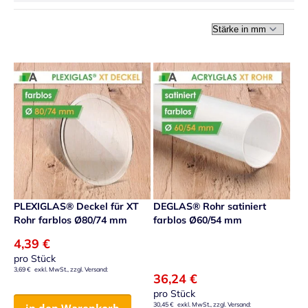
In ab
PLEXIGLAS® Deckel für XT
DEGLAS® Rohr satiniert
Rohr farblos Ø80/74 mm
farblos Ø60/54 mm
4,39 €
pro Stück
3,69 €
36,24 €
pro Stück
30,45 €